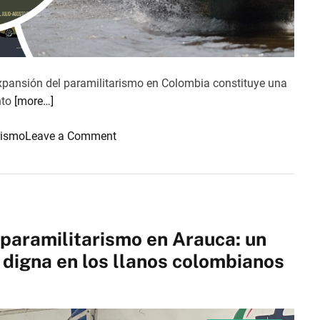
expansión del paramilitarismo en Colombia constituye una
nto
[more…]
o
rismo
Leave a Comment
n
E
l
R
e
l paramilitarismo en Arauca: un
a
a digna en los llanos colombianos
r
m
e
P