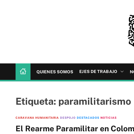
S
k
i
p
t
o
c
R
o
E
n
D
t
EJES DE TRABAJO
QUIENES SOMOS
N
H
e
E
n
R
t
Etiqueta:
paramilitarismo
CARAVANA HUMANITARIA
DESPOJO
DESTACADOS
NOTICIAS
El Rearme Paramilitar en Colom