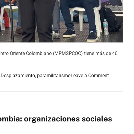
i
a
:
U
n
O
b
 Centro Oriente Colombiano (MPMSPCOC) tiene más de 40
s
t
á
o
,
Desplazamiento
,
paramilitarismo
Leave a Comment
c
n
u
C
l
a
o
b
E
i
mbia: organizaciones sociales
s
l
t
d
r