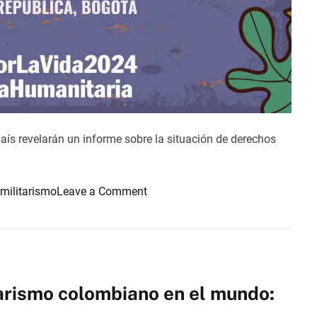
e
n
A
r
a
u
c
a
país revelarán un informe sobre la situación de derechos
:
u
n
o
militarismo
Leave a Comment
p
n
a
E
s
m
o
e
m
r
á
tarismo colombiano en el mundo:
g
s
e