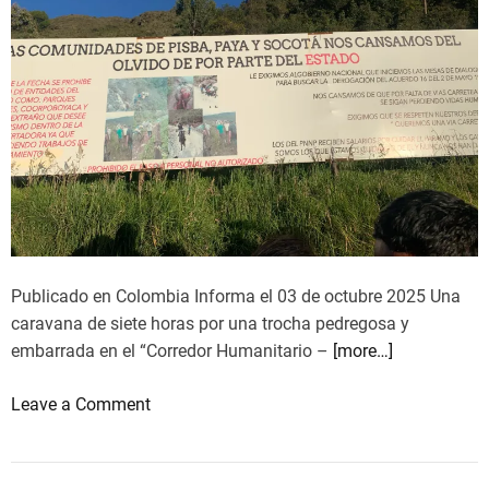
o
“
r
e
m
a
n
s
o
d
Publicado en Colombia Informa el 03 de octubre 2025 Una
e
caravana de siete horas por una trocha pedregosa y
p
embarrada en el “Corredor Humanitario –
a
[more…]
z
o
Leave a Comment
”
n
:
P
c
r
o