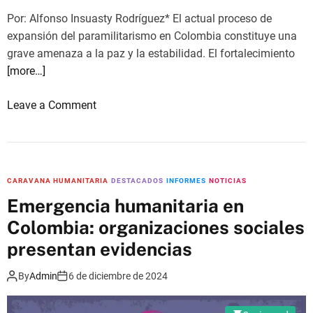
H
n
Por: Alfonso Insuasty Rodríguez* El actual proceso de
u
s
expansión del paramilitarismo en Colombia constituye una
m
l
grave amenaza a la paz y la estabilidad. El fortalecimiento
a
a
[more…]
n
n
i
é
o
Leave a Comment
t
c
n
a
e
E
r
s
l
i
s
R
a
i
CARAVANA HUMANITARIA
DESTACADOS
INFORMES
NOTICIAS
e
t
Emergencia humanitaria en
a
é
Colombia: organizaciones sociales
r
d
m
presentan evidencias
e
e
c
By
Admin
6 de diciembre de 2024
P
o
a
n