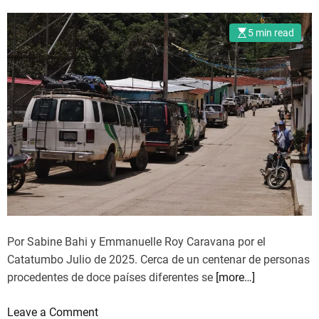
s
e
r
p
r
i
5 min read
a
p
a
r
o
n
a
p
c
u
u
a
n
l
r
a
a
a
v
r
v
i
a
d
n
a
o
d
n
i
Por Sabine Bahi y Emmanuelle Roy Caravana por el
t
g
Catatumbo Julio de 2025. Cerca de un centenar de personas
h
n
procedentes de doce países diferentes se
[more…]
e
a
“
o
Leave a Comment
R