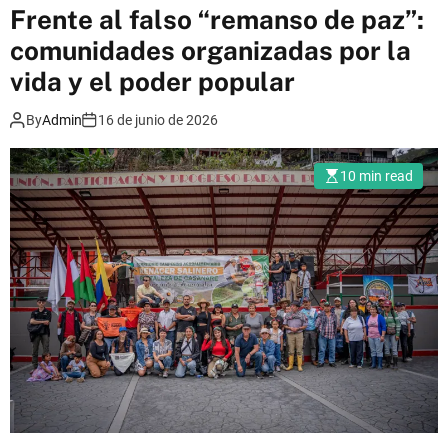
m
Frente al falso “remanso de paz”:
o
comunidades organizadas por la
d
e
vida y el poder popular
By
Admin
16 de junio de 2026
10 min read