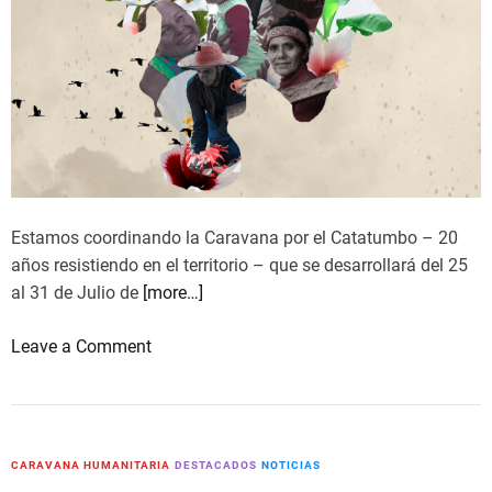
r
N
a
o
A
a
L
d
I
/
S
/
T
U
A
n
P
e
O
Estamos coordinando la Caravana por el Catatumbo – 20
C
R
años resistiendo en el territorio – que se desarrollará del 25
a
E
al 31 de Julio de
[more…]
r
L
a
C
o
Leave a Comment
v
A
n
a
T
C
n
A
A
e
T
R
CARAVANA HUMANITARIA
DESTACADOS
NOTICIAS
h
U
A