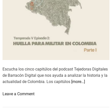
t
–
a
2
L
0
i
a
b
ñ
e
o
r
s
t
r
a
e
d
s
o
i
Escucha los cinco capitúlos del podcast Tejedoras Digitales
r
s
de Barracón Digital que nos ayuda a analizar la historia y la
a
t
actualidad de Colombia. Los capitúlos
[more…]
”
i
a
e
o
Leave a Comment
p
n
n
p
d
P
u
o