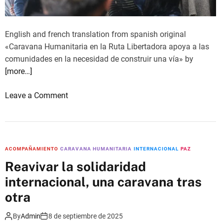
d
p
a
e
s
English and french translation from spanish original
r
p
«Caravana Humanitaria en la Ruta Libertadora apoya a las
o
o
comunidades en la necesidad de construir una vía» by
c
r
[more…]
o
l
n
a
o
Leave a Comment
c
v
n
o
i
A
n
d
h
d
a
u
i
y
ACOMPAÑAMIENTO
CARAVANA HUMANITARIA
INTERNACIONAL
PAZ
m
c
e
Reavivar la solidaridad
a
i
l
internacional, una caravana tras
n
o
p
i
otra
n
o
t
e
d
By
Admin
8 de septiembre de 2025
a