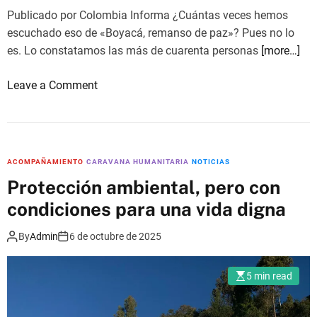
Publicado por Colombia Informa ¿Cuántas veces hemos
escuchado eso de «Boyacá, remanso de paz»? Pues no lo
es. Lo constatamos las más de cuarenta personas
[more…]
o
Leave a Comment
n
F
r
e
ACOMPAÑAMIENTO
CARAVANA HUMANITARIA
NOTICIAS
n
Protección ambiental, pero con
t
condiciones para una vida digna
e
a
By
Admin
6 de octubre de 2025
l
f
5 min read
a
l
s