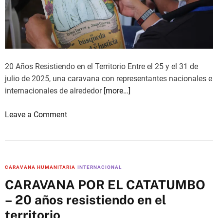
i
p
d
o
a
r
d
t
i
s
20 Años Resistiendo en el Territorio Entre el 25 y el 31 de
n
c
julio de 2025, una caravana con representantes nacionales e
t
o
internacionales de alrededor
[more…]
e
m
r
m
o
Leave a Comment
n
u
n
a
n
S
c
i
E
i
t
G
o
CARAVANA HUMANITARIA
INTERNACIONAL
i
U
n
e
CARAVANA POR EL CATATUMBO
N
a
s
– 20 años resistiendo en el
D
l
i
A
territorio
,