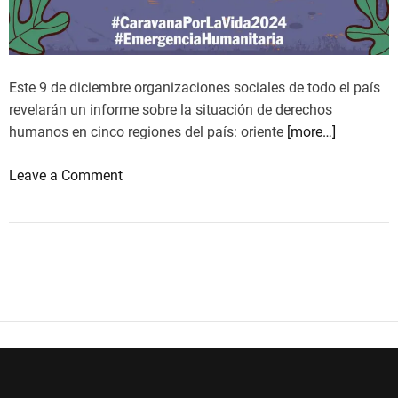
a
:
U
n
Este 9 de diciembre organizaciones sociales de todo el país
O
revelarán un informe sobre la situación de derechos
b
humanos en cinco regiones del país: oriente
[more…]
s
t
o
Leave a Comment
á
n
c
E
u
m
l
e
o
r
E
g
s
e
t
n
r
c
u
i