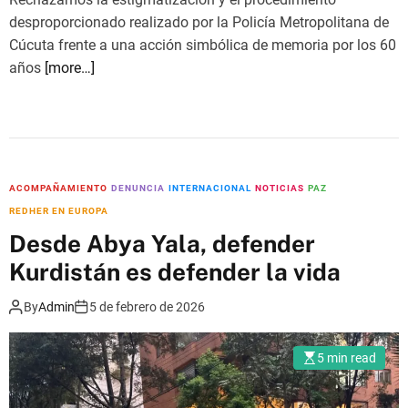
t
G
desproporcionado realizado por la Policía Metropolitana de
o
)
Cúcuta frente a una acción simbólica de memoria por los 60
e
años
[more…]
n
D
e
f
e
n
ACOMPAÑAMIENTO
DENUNCIA
INTERNACIONAL
NOTICIAS
PAZ
s
REDHER EN EUROPA
a
Desde Abya Yala, defender
d
Kurdistán es defender la vida
e
l
By
Admin
5 de febrero de 2026
a
P
5 min read
a
z