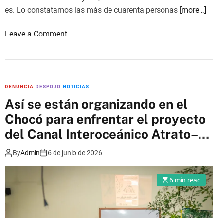
es. Lo constatamos las más de cuarenta personas
[more…]
o
Leave a Comment
n
F
r
e
DENUNCIA
DESPOJO
NOTICIAS
n
Así se están organizando en el
t
Chocó para enfrentar el proyecto
e
a
del Canal Interoceánico Atrato–
l
Truandó
By
Admin
6 de junio de 2026
f
a
l
6 min read
s
o
“