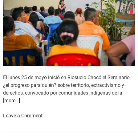
r
e
m
a
n
s
o
d
e
p
El lunes 25 de mayo inició en Riosucio-Chocó el Seminario
a
¿el progreso para quién? sobre territorio, extractivismo y
z
derechos, convocado por comunidades indígenas de la
”
[more…]
:
c
o
Leave a Comment
o
n
m
A
u