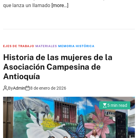
u
que lanza un llamado
[more…]
e
b
l
o
s
EJES DE TRABAJO
MATERIALES
MEMORIA HISTÓRICA
Historia de las mujeres de la
Asociación Campesina de
Antioquía
By
Admin
8 de enero de 2026
5 min read