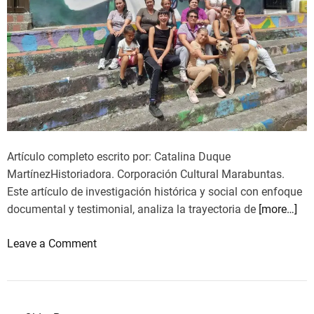
Artículo completo escrito por: Catalina Duque
MartínezHistoriadora. Corporación Cultural Marabuntas.
Este artículo de investigación histórica y social con enfoque
documental y testimonial, analiza la trayectoria de
[more…]
o
Leave a Comment
n
H
i
s