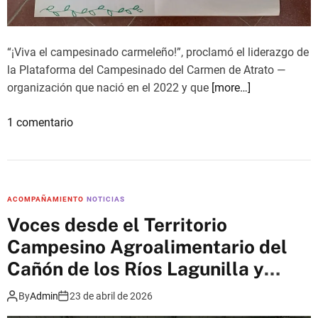
d
p
o
o
e
“¡Viva el campesinado carmeleño!”, proclamó el liderazgo de
r
n
la Plataforma del Campesinado del Carmen de Atrato —
l
e
organización que nació en el 2022 y que
[more…]
a
l
v
C
e
1 comentario
i
h
n
d
o
A
a
c
v
y
ó
a
e
p
ACOMPAÑAMIENTO
NOTICIAS
n
l
a
Voces desde el Territorio
c
p
r
Campesino Agroalimentario del
e
o
a
s
Cañón de los Ríos Lagunilla y
d
e
e
e
Azufrado
n
By
Admin
23 de abril de 2026
n
r
f
e