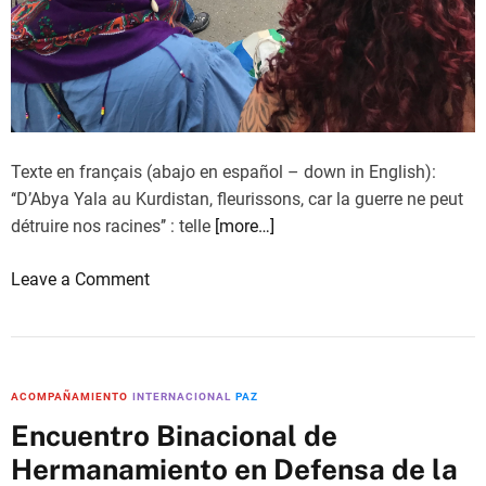
n
r
I
t
o
m
a
a
p
r
l
e
i
i
r
o
m
i
d
e
Texte en français (abajo en español – down in English):
a
e
n
‘‘D’Abya Yala au Kurdistan, fleurissons, car la guerre ne peut
l
l
t
détruire nos racines’’ : telle
[more…]
i
C
a
s
a
o
Leave a Comment
r
m
r
n
i
o
m
D
o
y
e
e
d
A
n
A
e
n
ACOMPAÑAMIENTO
INTERNACIONAL
PAZ
d
b
l
t
Encuentro Binacional de
e
y
C
i
Hermanamiento en Defensa de la
A
a
a
i