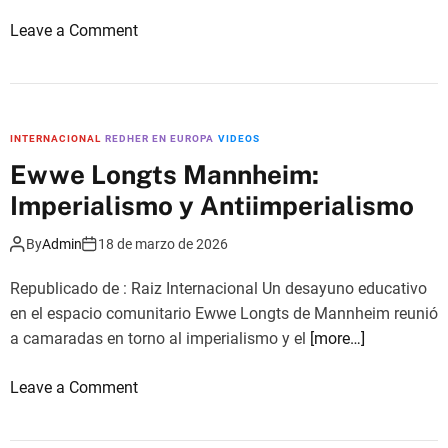
u
l
c
o
Leave a Comment
C
i
n
a
ó
V
n
n
o
a
d
c
l
INTERNACIONAL
REDHER EN EUROPA
VIDEOS
e
e
I
Ewwe Longts Mannheim:
l
s
n
Imperialismo y Antiimperialismo
T
d
t
e
e
e
By
Admin
18 de marzo de 2026
r
s
r
r
d
o
Republicado de : Raiz Internacional Un desayuno educativo
i
e
c
en el espacio comunitario Ewwe Longts de Mannheim reunió
t
e
e
a camaradas en torno al imperialismo y el
[more…]
o
l
á
r
T
n
o
Leave a Comment
i
e
i
n
o
r
c
E