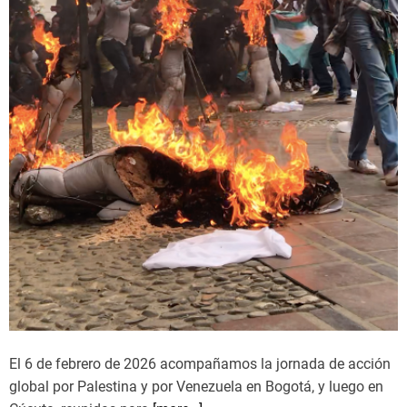
e
l
u
l
r
a
i
y
s
A
s
z
o
u
n
f
s
r
c
a
a
d
r
o
l
a
g
u
El 6 de febrero de 2026 acompañamos la jornada de acción
e
global por Palestina y por Venezuela en Bogotá, y luego en
r