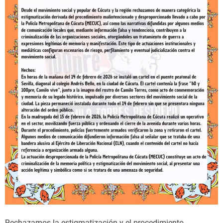
i
s
o
r
n
a
a
c
l
i
d
n
e
e
H
s
e
(
r
F
m
R
a
–
n
E
a
S
m
P
i
–
e
I
n
N
Rechazamos la estigmatización y el procedimiento