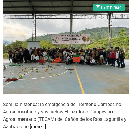
p
r
l
15 min read
o
e
p
p
n
r
u
t
o
l
a
c
a
r
e
r
e
s
l
o
p
d
r
e
o
c
y
o
e
n
c
s
Semilla histórica: la emergencia del Territorio Campesino
t
t
Agroalimentario y sus luchas El Territorio Campesino
o
i
Agroalimentario (TECAM) del Cañón de los Ríos Lagunilla y
d
t
Azufrado no
[more…]
e