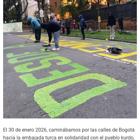
y
l
a
S
o
b
e
r
a
n
í
a
d
e
l
o
s
El 30 de enero 2026, caminábamos por las calles de Bogotá
P
hacia la embajada turca en solidaridad con el pueblo kurdo,