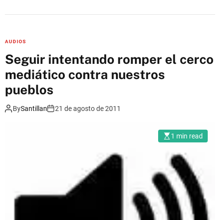
n
T
i
e
AUDIOS
r
Seguir intentando romper el cerco
r
mediático contra nuestros
a
V
pueblos
o
By
Santillan
21 de agosto de 2011
z
:
C
1 min read
o
n
s
u
l
t