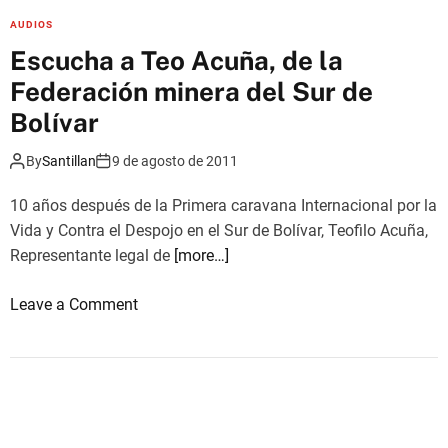
e
g
AUDIOS
n
u
Escucha a Teo Acuña, de la
N
i
a
Federación minera del Sur de
r
r
i
Bolívar
i
n
ñ
By
Santillan
9 de agosto de 2011
t
o
e
10 años después de la Primera caravana Internacional por la
n
Vida y Contra el Despojo en el Sur de Bolívar, Teofilo Acuña,
t
Representante legal de
[more…]
a
n
o
Leave a Comment
d
n
o
E
r
s
o
c
m
u
p