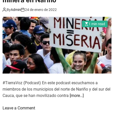
m
o
By
Admin
24 de enero de 2022
d
e
1 min read
#TierraVoz (Podcast) En este podcast escuchamos a
miembros de los municipios del norte de Nariño y del sur del
Cauca, que se han movilizado contra
[more…]
o
Leave a Comment