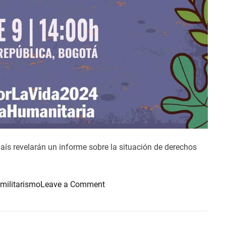
E
S
I
T
U
A
C
I
Ó
N
D
E
país revelarán un informe sobre la situación de derechos
D
D
H
o
militarismo
Leave a Comment
H
n
E
m