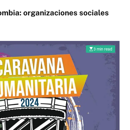
I
mbia: organizaciones sociales
Ó
N
D
E
V
3 min read
E
R
I
F
I
C
A
C
I
Ó
N