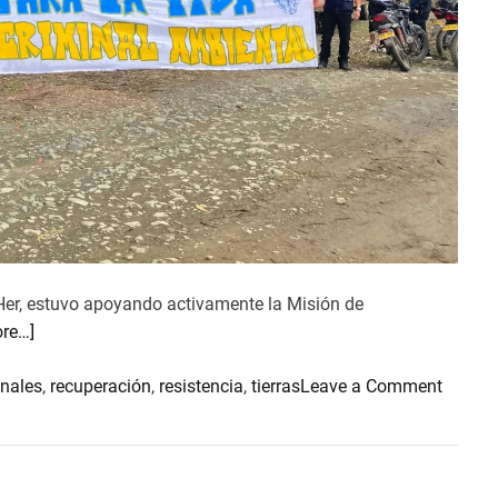
er, estuvo apoyando activamente la Misión de
re…]
o
onales
,
recuperación
,
resistencia
,
tierras
Leave a Comment
n
M
I
S