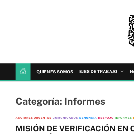
S
k
i
p
t
o
c
R
o
E
n
D
t
EJES DE TRABAJO
QUIENES SOMOS
N
H
e
E
n
R
t
Categoría:
Informes
ACCIONES URGENTES
COMUNICADOS
DENUNCIA
DESPOJO
INFORMES
MISIÓN DE VERIFICACIÓN EN 