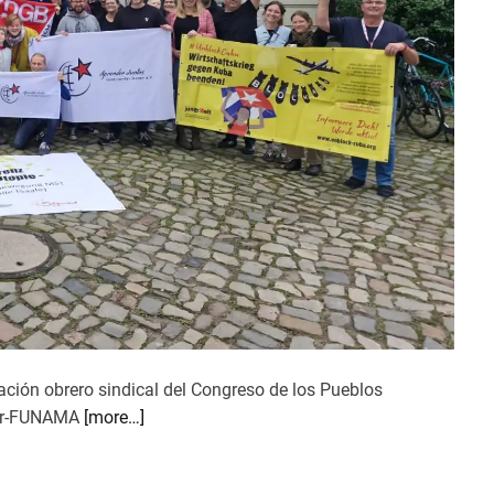
a
e
n
C
o
l
o
m
b
i
a
:
o
r
ación obrero sindical del Congreso de los Pueblos
g
zar-FUNAMA
[more…]
a
n
i