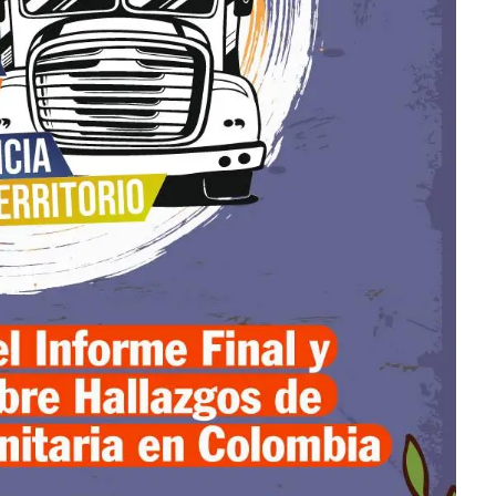
E
N
C
A
J
I
B
Í
O
E
I
N
F
O
R
M
E
D