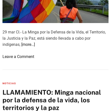
d
s
i
i
g
n
n
a
i
a
29 mar CI.- La Minga por la Defensa de la Vida, el Territorio,
d
m
la Justicia y la Paz, está siendo llevada a cabo por
a
i
indígenas,
[more…]
d
n
g
o
Leave a Comment
u
n
e
¿
r
Q
o
u
e
NOTICIAS
é
n
LLAMAMIENTO: Minga nacional
e
e
por la defensa de la vida, los
x
l
i
territorios y la paz
C