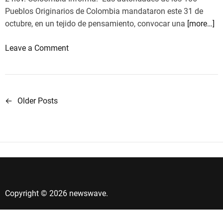
a
Pueblos Originarios de Colombia mandataron este 31 de
f
octubre, en un tejido de pensamiento, convocar una
[more…]
i
r
o
Leave a Comment
m
n
e
I
l
n
a
d
L
←
Older Posts
N
í
i
a
g
b
e
e
v
n
r
e
a
a
s
c
g
e
i
Copyright © 2026 newswave.
a
n
ó
M
n
c
i