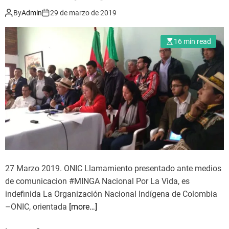
g
a
By
Admin
29 de marzo de 2019
e
i
n
r
l
16 min read
o
o
,
s
C
p
a
u
j
e
i
b
b
l
í
o
o
s
,
i
27 Marzo 2019. ONIC Llamamiento presentado ante medios
C
n
de comunicacion #MINGA Nacional Por La Vida, es
a
d
indefinida La Organización Nacional Indígena de Colombia
u
í
–ONIC, orientada
[more…]
c
g
a