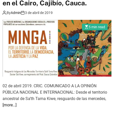
en el Cairo, Cajibío, Cauca.
i
U
z
L
By
Admin
3 de abril de 2019
a
A
c
R
5 min read
i
E
ó
N
n
T
i
R
n
A
d
A
í
L
g
A
e
D
n
02 de abril 2019. CRIC. COMUNICADO A LA OPINIÓN
I
a
PÚBLICA NACIONAL E INTERNACIONAL: Desde el territorio
S
e
ancestral de Sa’th Tama Kiwe, resguardo de las mercedes,
P
n
[more…]
U
e