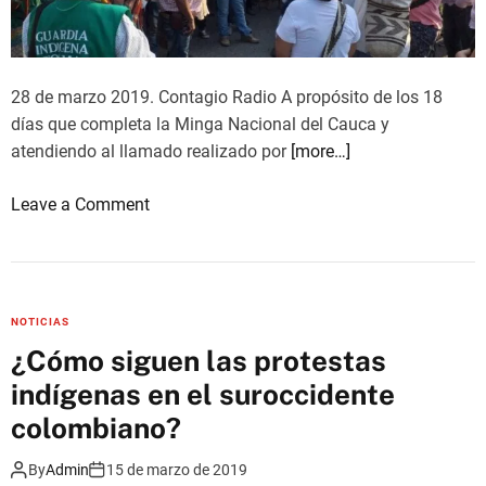
a
n
a
c
28 de marzo 2019. Contagio Radio A propósito de los 18
i
días que completa la Minga Nacional del Cauca y
o
atendiendo al llamado realizado por
[more…]
n
a
o
Leave a Comment
l
n
p
P
o
u
r
e
NOTICIAS
l
b
¿Cómo siguen las protestas
a
l
d
indígenas en el suroccidente
o
e
s
colombiano?
f
i
e
By
Admin
15 de marzo de 2019
n