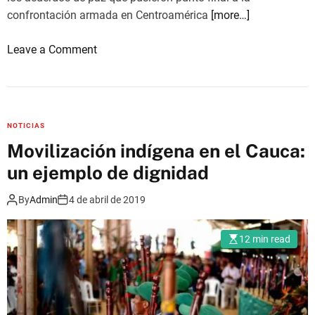
confrontación armada en Centroamérica
[more…]
o
Leave a Comment
n
E
L
E
NOTICIAS
C
Movilización indígena en el Cauca:
C
un ejemplo de dignidad
I
O
By
Admin
4 de abril de 2019
N
E
12 min read
S
E
N
G
U