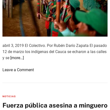
A
T
E
M
A
L
A
abril 3, 2019 El Colectivo. Por Rubén Darío Zapata El pasado
:
12 de marzo los indígenas del Cauca se echaron a las calles
E
y se
[more…]
L
M
o
Leave a Comment
U
n
N
M
D
o
O
v
P
NOTICIAS
i
O
Fuerza pública asesina a minguero
l
P