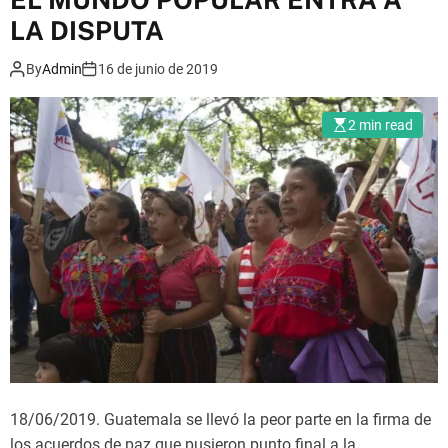
m
LA DISPUTA
o
d
e
By
Admin
16 de junio de 2019
2 min read
18/06/2019. Guatemala se llevó la peor parte en la firma de
los acuerdos de paz que pusieron punto final a la