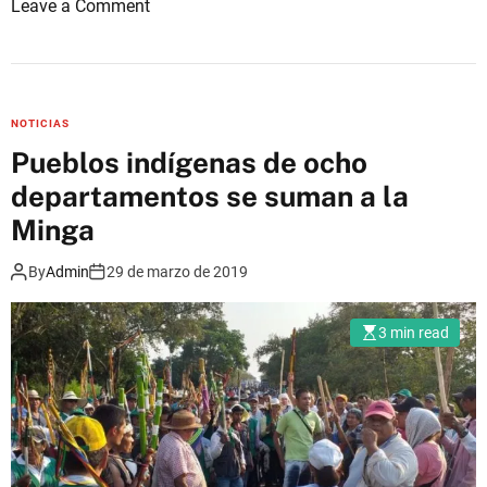
o
Leave a Comment
e
.
n
n
L
a
L
s
A
?
NOTICIAS
M
Pueblos indígenas de ocho
A
departamentos se suman a la
M
I
Minga
E
By
Admin
29 de marzo de 2019
N
T
O
3 min read
:
M
i
n
g