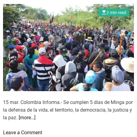
n
d
s
í
2 min read
a
g
d
e
e
n
l
a
a
s
v
d
i
e
d
o
a
c
,
h
l
o
o
15 mar. Colombia Informa.- Se cumplen 5 días de Minga por
d
s
la defensa de la vida, el territorio, la democracia, la justicia y
e
t
la paz.
[more…]
p
e
a
o
Leave a Comment
r
r