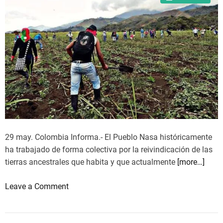
l
r
s
a
u
c
r
e
o
r
c
o
c
p
i
a
d
r
e
a
n
l
29 may. Colombia Informa.- El Pueblo Nasa históricamente
t
a
ha trabajado de forma colectiva por la reivindicación de las
e
M
tierras ancestrales que habita y que actualmente
[more…]
c
i
o
n
o
Leave a Comment
l
g
n
o
a
E
m
e