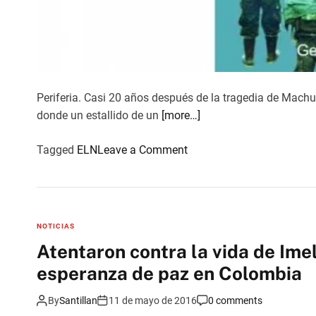
Periferia. Casi 20 años después de la tragedia de Machu
donde un estallido de un
[more…]
o
Tagged
ELN
Leave a Comment
n
M
a
c
NOTICIAS
h
Atentaron contra la vida de Imel
u
esperanza de paz en Colombia
c
a
By
Santillan
11 de mayo de 2016
0 comments
: