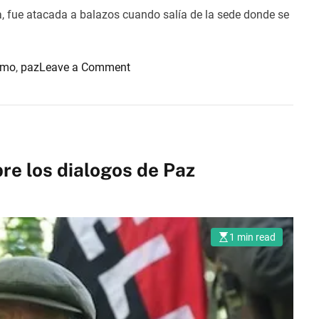
ca, fue atacada a balazos cuando salía de la sede donde se
o
smo
,
paz
Leave a Comment
n
A
t
e
n
re los dialogos de Paz
t
a
r
o
1 min read
n
c
o
n
t