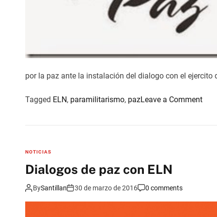
i
n
o
(
E
L
por la paz ante la instalación del dialogo con el ejercito
N
)
o
Tagged
ELN
,
paramilitarismo
,
paz
Leave a Comment
s
n
o
P
b
r
r
o
e
NOTICIAS
n
l
Dialogos de paz con ELN
u
o
n
s
By
Santillan
30 de marzo de 2016
0 comments
c
d
i
i