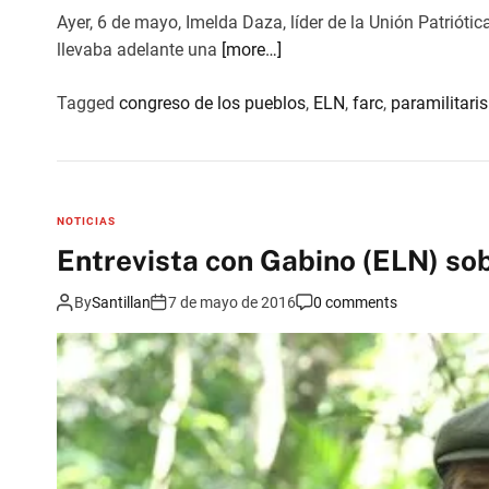
h
Ayer, 6 de mayo, Imelda Daza, líder de la Unión Patrióti
e
llevaba adelante una
[more…]
c
h
Tagged
congreso de los pueblos
,
ELN
,
farc
,
paramilitari
o
s
NOTICIAS
Entrevista con Gabino (ELN) sob
By
Santillan
7 de mayo de 2016
0 comments