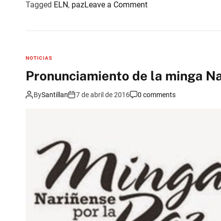
o
Tagged
ELN
,
paz
Leave a Comment
n
E
n
t
NOTICIAS
r
Pronunciamiento de la minga N
e
v
By
Santillan
7 de abril de 2016
0 comments
i
s
t
a
c
o
n
G
a
b