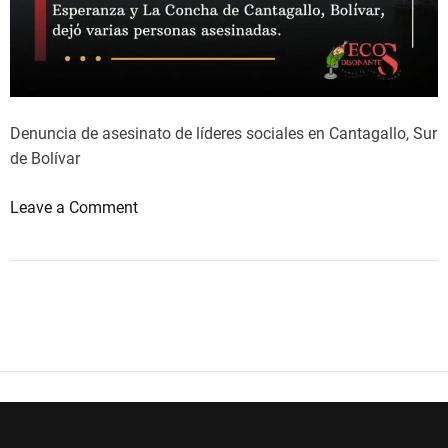
Denuncia de asesinato de líderes sociales en Cantagallo, Sur
de Bolívar
o
Leave a Comment
n
E
M
E
R
G
E
N
C