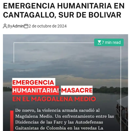
m
EMERGENCIA HUMANITARIA EN
o
CANTAGALLO, SUR DE BOLIVAR
d
e
By
Admin
2 de octubre de 2024
7 min read