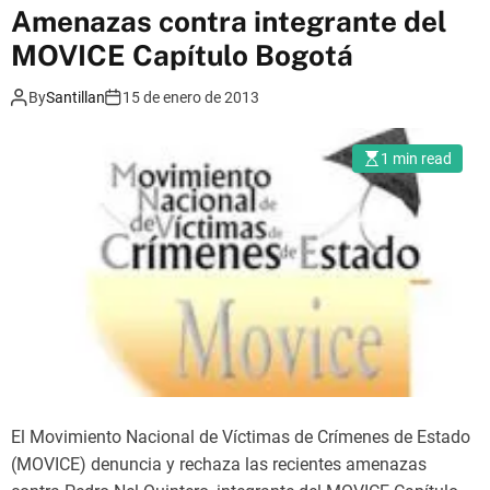
m
Amenazas contra integrante del
o
MOVICE Capítulo Bogotá
d
e
By
Santillan
15 de enero de 2013
1 min read
El Movimiento Nacional de Víctimas de Crímenes de Estado
(MOVICE) denuncia y rechaza las recientes amenazas