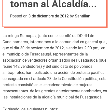
toman al Alcaldía
m
o
d
de Fusagasugá
Posted on
3 de diciembre de 2012
by
Santillan
e
La minga Sumapaz, junto con el comité de DD.HH de
Cundinamarca, informamos a la comunidad en general que ,
que el día 30 de noviembre de 2012, siendo las 2:00 pm, en
el municipio de Fusagasugá, representantes de la
asociación de vendedores organizados de Fusagasugá (que
reúne 142 vendedores) y del sindicato de polvoreros
sintrapirotec, han realizado una acción de protesta pacífica
consagrada en el artículo 23 de la Constitución política, esta
protesta consistió en el encadenamiento de mujeres
representantes de los gremios anteriormente nombrados, en
las instalaciones de la alcaldía municipal de Fusagasugá.
Exigiendo los siguientes puntos: