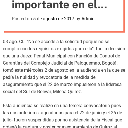
importante en el
m
o
d
caso de Milena
Posted on
5 de agosto de 2017
by
Admin
e
Quiroz
03 ago. CI.- “No se accede a la solicitud porque no se
cumplió con los requisitos exigidos para ella”, fue la decisión
que una Jueza Penal Municipal con Función de Control de
Garantías del Complejo Judicial de Paloquemao, Bogotá,
tomó este miércoles 2 de agosto en la audiencia en la que se
pedía la nulidad y revocatoria de la medida de
aseguramiento que el 22 de marzo impusieron a la lideresa
social del Sur de Bolívar, Milena Quiroz.
Esta audiencia se realizó en una tercera convocatoria pues
las dos anteriores -agendadas para el 22 de junio y el 26 de
julio- fueron suspendidas por no asistencia de la Fiscal que
ordenó la captura y posterior aseguramiento de Quiroz al