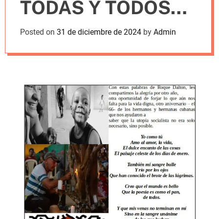
TODAS Y TODOS
m
o
d
QUE HAN
Posted on
31 de diciembre de 2024
by
Admin
e
APORTADO SU
GRANO DE MAIZ!!