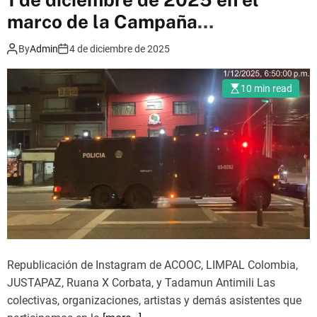
m
marco de la Campaña
o
d
#Nomásexpodefensa
e
By
Admin
4 de diciembre de 2025
10 min read
Republicación de Instagram de ACOOC, LIMPAL Colombia,
JUSTAPAZ, Ruana X Corbata, y Tadamun Antimili Las
colectivas, organizaciones, artistas y demás asistentes que