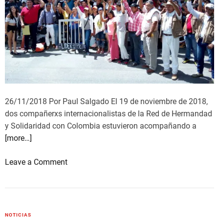
y
y
F
i
s
c
a
l
26/11/2018 Por Paul Salgado El 19 de noviembre de 2018,
í
dos compañerxs internacionalistas de la Red de Hermandad
a
y Solidaridad con Colombia estuvieron acompañando a
u
[more…]
n
i
o
Leave a Comment
d
n
a
l
s
Í
p
E
a
NOTICIAS