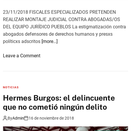
i
L
t
23/11/2018 FISCALES ESPECIALIZADOS PRETENDEN
o
REALIZAR MONTAJE JUDICIAL CONTRA ABOGADAS/OS
r
DEL EQUIPO JURÍDICO PUEBLOS La estigmatización contra
i
abogados defensores de derechos humanos y presxs
o
políticxs adscritos
[more…]
s
,
o
Leave a Comment
S
n
e
F
r
I
l
S
NOTICIAS
í
C
Hermes Burgos: el delincuente
d
A
e
que no cometió ningún delito
L
r
E
By
Admin
16 de noviembre de 2018
s
S
o
E