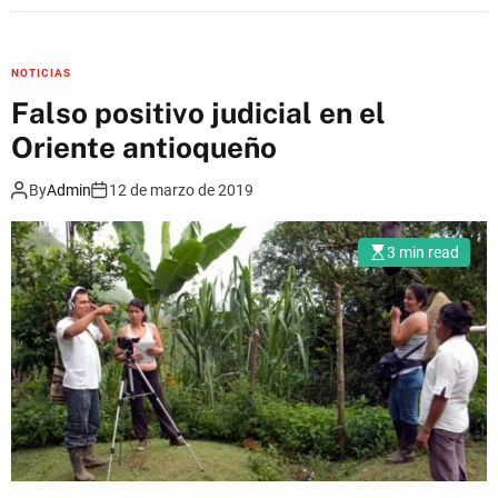
R
e
s
NOTICIAS
p
Falso positivo judicial en el
e
Oriente antioqueño
t
o
By
Admin
12 de marzo de 2019
y
g
3 min read
a
r
a
n
t
í
a
s
e