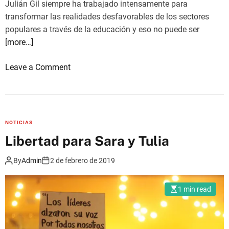
Julián Gil siempre ha trabajado intensamente para
ñ
transformar las realidades desfavorables de los sectores
e
populares a través de la educación y eso no puede ser
r
[more…]
x
s
o
Leave a Comment
d
n
e
L
l
i
C
b
NOTICIAS
a
e
Libertad para Sara y Tulia
s
r
a
t
By
Admin
2 de febrero de 2019
n
a
a
d
1 min read
r
p
e
a
r