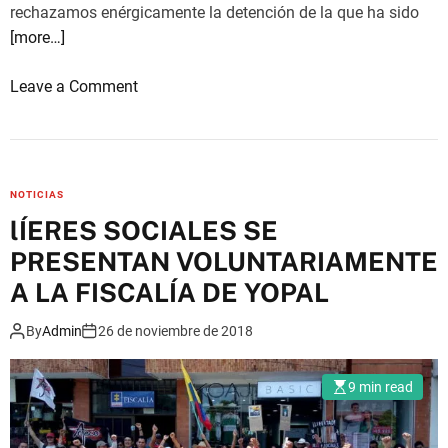
rechazamos enérgicamente la detención de la que ha sido
[more…]
o
Leave a Comment
n
F
r
o
NOTICIAS
n
lÍERES SOCIALES SE
t
PRESENTAN VOLUNTARIAMENTE
e
r
A LA FISCALÍA DE YOPAL
a
By
Admin
26 de noviembre de 2018
E
n
e
9 min read
r
g