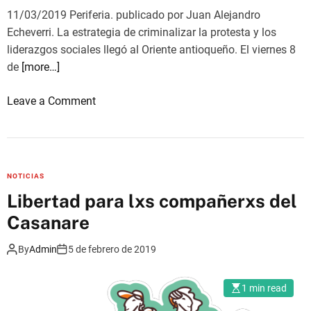
x
11/03/2019 Periferia. publicado por Juan Alejandro
i
Echeverri. La estrategia de criminalizar la protesta y los
g
liderazgos sociales llegó al Oriente antioqueño. El viernes 8
e
de
[more…]
n
c
o
Leave a Comment
o
n
m
F
u
a
n
l
NOTICIAS
i
s
Libertad para lxs compañerxs del
d
o
a
Casanare
p
d
o
e
By
Admin
5 de febrero de 2019
s
s
i
e
1 min read
t
n
i