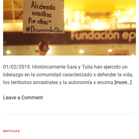
a
J
u
l
i
á
n
G
i
01/02/2019. Históricamente Sara y Tulia han ejercido un
l
liderazgo en la comunidad caracterizado x defender la vida,
los territorios ancestrales y la autonomía x encima
[more…]
o
Leave a Comment
n
L
i
b
NOTICIAS
e