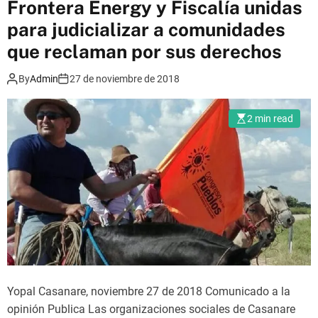
Frontera Energy y Fiscalía unidas
r
para judicializar a comunidades
t
a
que reclaman por sus derechos
d
By
Admin
27 de noviembre de 2018
p
a
r
2 min read
a
S
a
r
a
y
T
u
l
Yopal Casanare, noviembre 27 de 2018 Comunicado a la
i
opinión Publica Las organizaciones sociales de Casanare
a