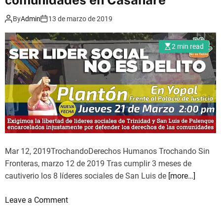
m
o
By
Admin
13 de marzo de 2019
d
e
2 min read
Mar 12, 2019TrochandoDerechos Humanos Trochando Sin
Fronteras, marzo 12 de 2019 Tras cumplir 3 meses de
cautiverio los 8 líderes sociales de San Luis de
[more…]
o
Leave a Comment
n