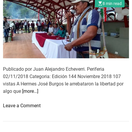
c
8 min read
S
i
P
a
E
l
C
n
I
o
A
e
L
s
I
D
Z
e
Publicado por Juan Alejandro Echeverri. Periferia
A
l
02/11/2018 Categoria: Edición 144 Noviembre 2018 107
D
i
vistas A Hermes José Burgos le arrebataron la libertad por
O
t
algo que
[more…]
S
o
P
o
Leave a Comment
R
n
E
H
T
e
E