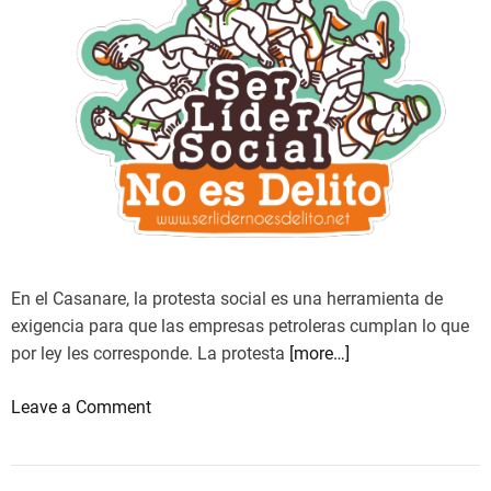
C
v
a
o
s
j
a
u
n
d
a
i
r
c
e
i
a
l
e
En el Casanare, la protesta social es una herramienta de
n
exigencia para que las empresas petroleras cumplan lo que
e
por ley les corresponde. La protesta
[more…]
l
o
Leave a Comment
O
n
r
L
i
i
e