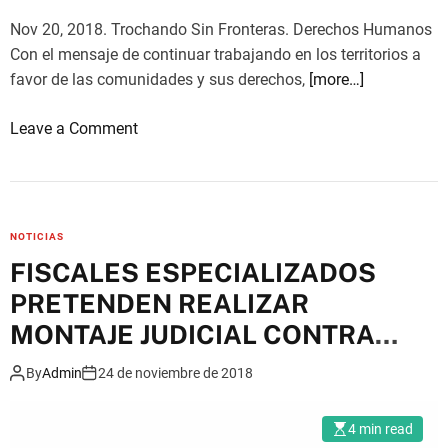
N
u
Nov 20, 2018. Trochando Sin Fronteras. Derechos Humanos
T
n
Con el mensaje de continuar trabajando en los territorios a
A
i
favor de las comunidades y sus derechos,
[more…]
N
d
V
a
o
Leave a Comment
O
d
n
L
e
S
U
s
e
N
q
g
T
NOTICIAS
u
u
A
FISCALES ESPECIALIZADOS
e
i
R
r
PRETENDEN REALIZAR
r
I
e
e
MONTAJE JUDICIAL CONTRA
A
c
m
M
ABOGADAS/OS DEL EQUIPO
l
By
Admin
24 de noviembre de 2018
o
E
JURÍDICO PUEBLOS
a
s
N
m
t
4 min read
T
a