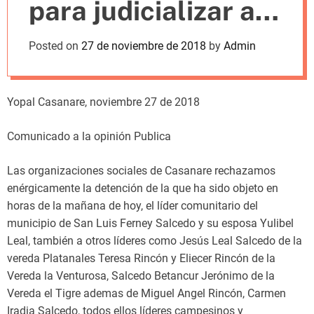
para judicializar a
m
o
d
comunidades que
Posted on
27 de noviembre de 2018
by
Admin
e
reclaman por sus
derechos
Yopal Casanare, noviembre 27 de 2018
Comunicado a la opinión Publica
Las organizaciones sociales de Casanare rechazamos
enérgicamente la detención de la que ha sido objeto en
horas de la mañana de hoy, el líder comunitario del
municipio de San Luis Ferney Salcedo y su esposa Yulibel
Leal, también a otros líderes como Jesús Leal Salcedo de la
vereda Platanales Teresa Rincón y Eliecer Rincón de la
Vereda la Venturosa, Salcedo Betancur Jerónimo de la
Vereda el Tigre ademas de Miguel Angel Rincón, Carmen
Iradia Salcedo, todos ellos líderes campesinos y