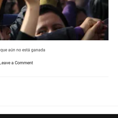
a que aún no está ganada
o
Leave a Comment
n
L
G
B
T
:
¿
I