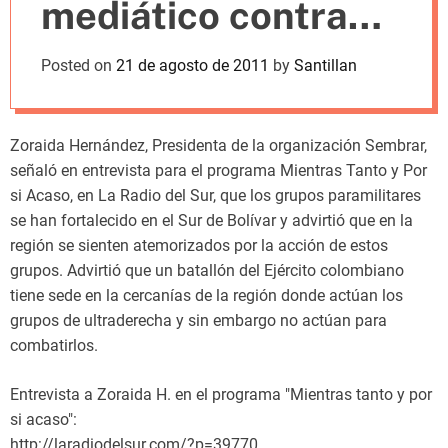
mediático contra
m
o
d
nuestros pueblos
Posted on
21 de agosto de 2011
by
Santillan
e
Zoraida Hernández, Presidenta de la organización Sembrar,
señaló en entrevista para el programa Mientras Tanto y Por
si Acaso, en La Radio del Sur, que los grupos paramilitares
se han fortalecido en el Sur de Bolívar y advirtió que en la
región se sienten atemorizados por la acción de estos
grupos. Advirtió que un batallón del Ejército colombiano
tiene sede en la cercanías de la región donde actúan los
grupos de ultraderecha y sin embargo no actúan para
combatirlos.
Entrevista a Zoraida H. en el programa "Mientras tanto y por
si acaso":
http://laradiodelsur.com/?p=39770