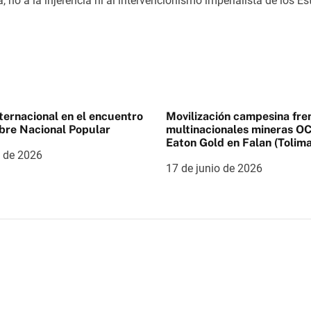
 no a la injerencia ni al intervencionismo imperialista de los 
nternacional en el encuentro
Movilización campesina fren
bre Nacional Popular
multinacionales mineras OC
Eaton Gold en Falan (Tolima
o de 2026
17 de junio de 2026