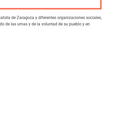
m
o
d
lista de Zaragoza y diferentes organizaciones sociales,
e
do de las urnas y de la voluntad de su pueblo y en