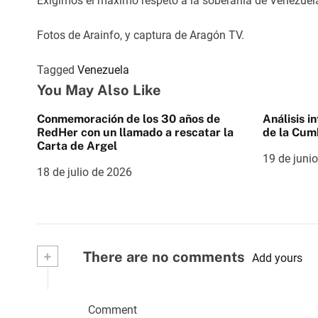
Exigimos el máximo respeto a la soberanía de Venezuela,
Fotos de Arainfo, y captura de Aragón TV.
Tagged
Venezuela
You May Also Like
Conmemoración de los 30 años de
Análisis i
RedHer con un llamado a rescatar la
de la Cum
Carta de Argel
19 de juni
18 de julio de 2026
+
There are no comments
Add yours
Comment