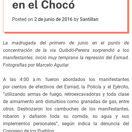
en el Chocó
m
o
d
Posted on
2 de junio de 2016
by
Santillan
e
La madrugada del primero de junio en el punto de
concentración de la vía Quibdó-Pereira sorprendió a los
manifestantes: inició muy temprano la represión del Esmad.
Fotografías por Marcelo Aguilar.
A las 4:00 a.m. fueron abordados los manifestantes
por cientos de efectivos del Esmad, la Policía y el Ejército,
“utilizando armas de fuego, retroexcavadoras y toda clase
de armamento anti disturbios como granadas de gas, entre
otros. Destrozaron los cambuches de los manifestantes,
robaron y dañaron toda su comida, su agua y sus
implementos personales”, según indica la denuncia del
Congreso de los Pueblos.