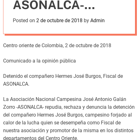
ASONALCA-
m
o
d
detenido en falso
Posted on
2 de octubre de 2018
by
Admin
e
positivo judicial
Centro oriente de Colombia, 2 de octubre de 2018
Comunicado a la opinión pública
Detenido el compañero Hermes José Burgos, Fiscal de
ASONALCA.
La Asociación Nacional Campesina José Antonio Galán
Zorro -ASONALCA- repudia, rechaza y denuncia la detención
del compañero Hermes José Burgos, campesino forjado al
calor de la lucha quien se desempeña como Fiscal de
nuestra asociación y promotor de la misma en los distintos
departamentos del Centro Oriente.