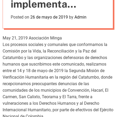
implementa
m
o
d
política de
Posted on
26 de mayo de 2019
by
Admin
e
resultados
denunciada por The
May 21, 2019 Asociación Minga
Los procesos sociales y comunales que conformamos la
New York Times
Comisión por la Vida, la Reconciliación y la Paz del
Catatumbo y las organizaciones defensoras de derechos
humanos que suscribimos este comunicado, realizamos
entre el 14 y 18 de mayo de 2019 la Segunda Misión de
Verificación Humanitaria en la región del Catatumbo, donde
recepcionamos preocupantes denuncias de las
comunidades de los municipios de Convención, Hacarí, El
Carmen, San Calixto, Teorama y El Tarra, frente a
vulneraciones a los Derechos Humanos y al Derecho
Internacional Humanitario, por parte de efectivos del Ejército
Nacional de Colombia.