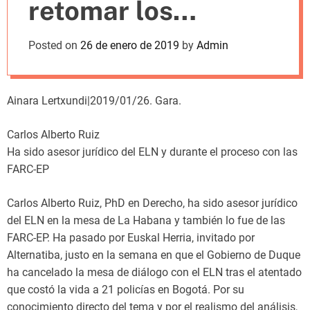
retomar los
m
o
d
diálogos y
Posted on
26 de enero de 2019
by
Admin
e
humanizar sin que
se burle lo ya
Ainara Lertxundi|2019/01/26. Gara.
suscrito
Carlos Alberto Ruiz
Ha sido asesor jurídico del ELN y durante el proceso con las
FARC-EP
Carlos Alberto Ruiz, PhD en Derecho, ha sido asesor jurídico
del ELN en la mesa de La Habana y también lo fue de las
FARC-EP. Ha pasado por Euskal Herria, invitado por
Alternatiba, justo en la semana en que el Gobierno de Duque
ha cancelado la mesa de diálogo con el ELN tras el atentado
que costó la vida a 21 policías en Bogotá. Por su
conocimiento directo del tema y por el realismo del análisis,