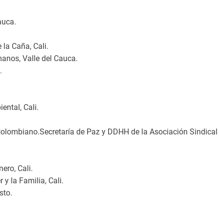
auca.
la Caña, Cali.
anos, Valle del Cauca.
.
ntal, Cali.
ombiano.Secretaría de Paz y DDHH de la Asociación Sindical d
ero, Cali.
 y la Familia, Cali.
sto.