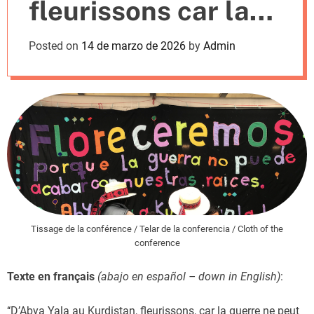
fleurissons car la
m
o
d
guerre ne peut
Posted on
14 de marzo de 2026
by
Admin
e
détruire nos
racines (FR – ESP –
ING)
Tissage de la conférence / Telar de la conferencia / Cloth of the
conference
Texte en français
(abajo en español – down in English)
:
‘‘D’Abya Yala au Kurdistan, fleurissons, car la guerre ne peut