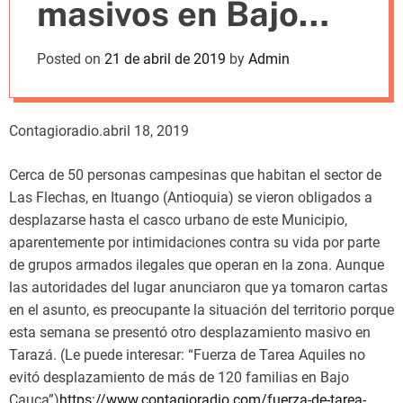
masivos en Bajo
m
o
d
Cauca Antioqueño
Posted on
21 de abril de 2019
by
Admin
e
Contagioradio.abril 18, 2019
Cerca de 50 personas campesinas que habitan el sector de
Las Flechas, en Ituango (Antioquia) se vieron obligados a
desplazarse hasta el casco urbano de este Municipio,
aparentemente por intimidaciones contra su vida por parte
de grupos armados ilegales que operan en la zona. Aunque
las autoridades del lugar anunciaron que ya tomaron cartas
en el asunto, es preocupante la situación del territorio porque
esta semana se presentó otro desplazamiento masivo en
Tarazá. (Le puede interesar: “Fuerza de Tarea Aquiles no
evitó desplazamiento de más de 120 familias en Bajo
Cauca”)
https://www.contagioradio.com/fuerza-de-tarea-