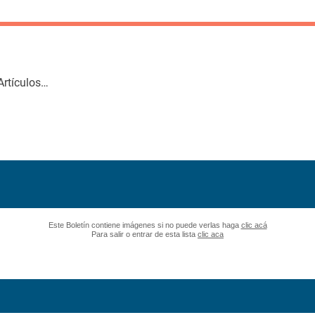
Artículos…
Este Boletín contiene imágenes si no puede verlas haga
clic acá
Para salir o entrar de esta lista
clic aca