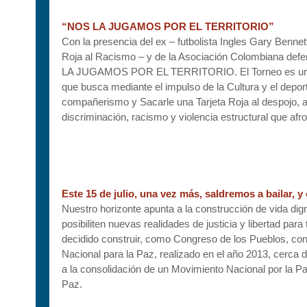
“NOS LA JUGAMOS POR EL TERRITORIO”
Con la presencia del ex – futbolista Ingles Gary Benn
Roja al Racismo – y de la Asociación Colombiana de
LA JUGAMOS POR EL TERRITORIO. El Torneo es una inic
que busca mediante el impulso de la Cultura y el deport
compañerismo y Sacarle una Tarjeta Roja al despojo, ad
discriminación, racismo y violencia estructural que afr
Este 15 de julio, una vez más, saldremos a bailar, 
Nuestro horizonte apunta a la construcción de vida di
posibiliten nuevas realidades de justicia y libertad p
decidido construir, como Congreso de los Pueblos, co
Nacional para la Paz, realizado en el año 2013, cerca
a la consolidación de un Movimiento Nacional por la P
Paz.