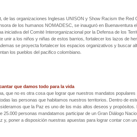
ett, de las organizaciones Inglesas UNISON y Show Racism the Red C
fensora de los humanos NOMADESC, se inauguró en Buenaventura e
iativa del Comité Interorganizacional por la Defensa de los Terri
e unir a los niños y niñas de estos barrios, fortalecer los lazos de h
emas se proyecta fortalecer los espacios organizativos y buscar alte
ontan los pueblos del pacifico colombiano.
y cantar que damos todo para la vida
gna, que no es otra cosa que lograr que nuestros mandatos populares 
ara todas las personas que habitamos nuestros territorios. Dentro de 
nsideramos que la Paz es uno de los más altos deseos y propósitos
 de 25.000 personas mandatamos participar de un Gran Diálogo Nacion
az y, poner a disposición nuestras apuestas para lograr contar con u