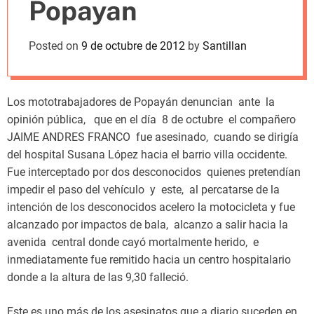
Popayan
m
o
d
Posted on
9 de octubre de 2012
by
Santillan
e
Los mototrabajadores de Popayán denuncian ante la
opinión pública, que en el día 8 de octubre el compañero
JAIME ANDRES FRANCO fue asesinado, cuando se dirigía
del hospital Susana López hacia el barrio villa occidente.
Fue interceptado por dos desconocidos quienes pretendían
impedir el paso del vehículo y este, al percatarse de la
intención de los desconocidos acelero la motocicleta y fue
alcanzado por impactos de bala, alcanzo a salir hacia la
avenida central donde cayó mortalmente herido, e
inmediatamente fue remitido hacia un centro hospitalario
donde a la altura de las 9,30 falleció.
Este es uno más de los asesinatos que a diario suceden en