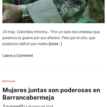
o
l
s
f
l
u
a
e
v
g
i
24 may. Colombia Informa.- “Por un lado nos interesa que
o
o
paremos la guerra por sus efectos. Pero por el otro, que
:
l
podamos definir por medio
[more…]
L
e
a
o
Leave a Comment
n
p
n
c
a
E
i
z
l
a
s
E
y
NOTICIAS
e
L
l
m
Mujeres juntas son poderosas en
N
a
i
Barrancabermeja
c
d
d
e
e
e
By
Admin
23 de mayo de 2018