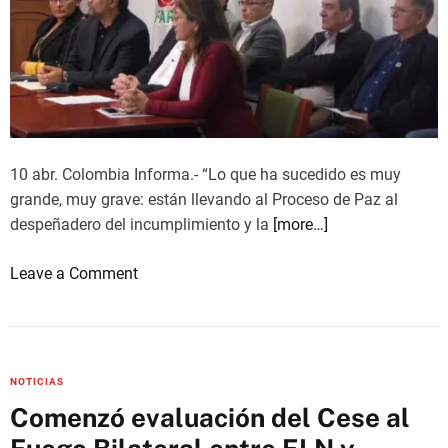
l
o
g
o
e
i
m
10 abr. Colombia Informa.- “Lo que ha sucedido es muy
p
grande, muy grave: están llevando al Proceso de Paz al
l
despeñadero del incumplimiento y la
[more…]
e
m
o
Leave a Comment
e
n
n
“
t
H
a
e
NOTICIAS
c
m
Comenzó evaluación del Cese al
i
o
ó
s