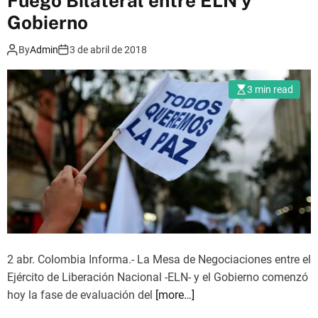
Fuego Bilateral entre ELN y
n
t
Gobierno
d
o
e
By
Admin
3 de abril de 2018
m
l
a
o
d
3 min read
s
o
a
u
c
n
u
c
e
a
r
m
d
i
o
n
s
o
2 abr. Colombia Informa.- La Mesa de Negociaciones entre el
e
q
Ejército de Liberación Nacional -ELN- y el Gobierno comenzó
n
u
hoy la fase de evaluación del
[more…]
C
e
o