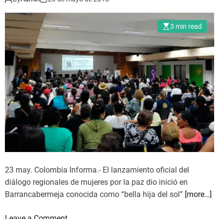
s
s
c
a
e
o
3 min read
e
s
n
l
t
h
f
a
e
u
b
c
e
i
h
g
l
o
o
i
s
y
z
a
a
b
c
o
i
g
ó
23 may. Colombia Informa.- El lanzamiento oficial del
a
n
diálogo regionales de mujeres por la paz dio inició en
p
d
Barrancabermeja conocida como “bella hija del sol”
[more…]
o
e
r
N
o
Leave a Comment