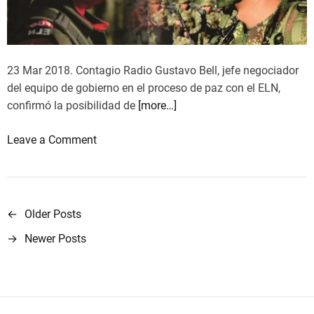
i
n
o
r
d
r
m
e
l
a
l
a
23 Mar 2018. Contagio Radio Gustavo Bell, jefe negociador
F
C
p
del equipo de gobierno en el proceso de paz con el ELN,
A
e
a
confirmó la posibilidad de
[more…]
R
s
z
C
e
o
e
Leave a Comment
s
a
n
n
o
l
E
A
b
F
n
m
r
u
a
é
e
←
Older Posts
N
e
b
r
c
→
Newer Posts
g
a
r
i
o
o
i
c
n
v
B
l
a
t
i
e
p
L
i
l