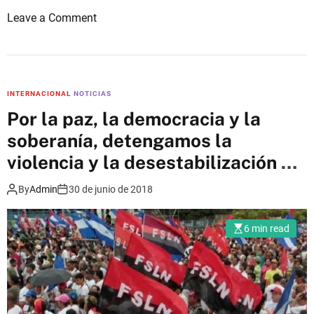
o
Leave a Comment
n
G
r
a
INTERNACIONAL
NOTICIAS
n
Por la paz, la democracia y la
d
soberanía, detengamos la
e
s
violencia y la desestabilización de
r
Nicaragua.
By
Admin
30 de junio de 2018
e
t
o
6 min read
s
p
a
r