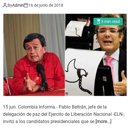
n
a
By
Admin
16 de junio de 2018
s
z
e
,
3 min read
x
l
t
a
o
d
c
e
i
m
c
o
l
c
o
r
d
a
e
c
c
i
o
a
15 jun. Colombia Informa.- Pablo Beltrán, jefe de la
n
y
delegación de paz del Ejercito de Liberación Nacional -ELN-,
v
l
invitó a los candidatos presidenciales que se
[more…]
e
a