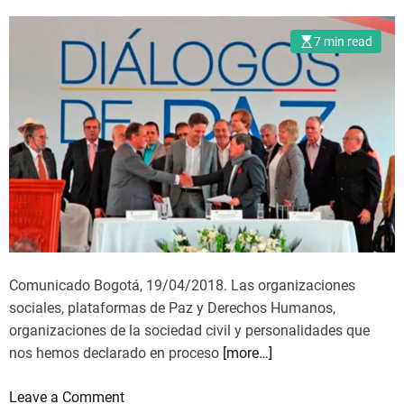
a
r
b
n
7 min read
e
o
r
d
m
i
e
a
j
l
a
o
g
a
r
á
Comunicado Bogotá, 19/04/2018. Las organizaciones
n
sociales, plataformas de Paz y Derechos Humanos,
e
organizaciones de la sociedad civil y personalidades que
n
nos hemos declarado en proceso
[more…]
C
u
o
Leave a Comment
b