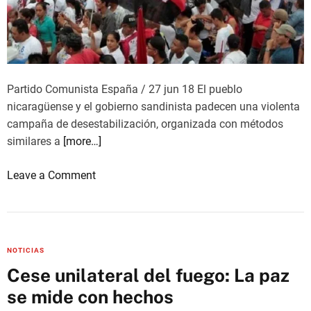
a
m
e
s
a
E
Partido Comunista España / 27 jun 18 El pueblo
L
nicaragüense y el gobierno sandinista padecen una violenta
N
campaña de desestabilización, organizada con métodos
-
similares a
[more…]
G
o
o
Leave a Comment
b
n
i
P
e
o
r
r
NOTICIAS
n
l
Cese unilateral del fuego: La paz
o
a
se mide con hechos
e
p