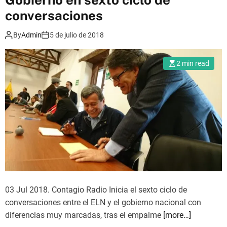
m
conversaciones
o
d
e
By
Admin
5 de julio de 2018
2 min read
03 Jul 2018. Contagio Radio Inicia el sexto ciclo de
conversaciones entre el ELN y el gobierno nacional con
diferencias muy marcadas, tras el empalme
[more…]