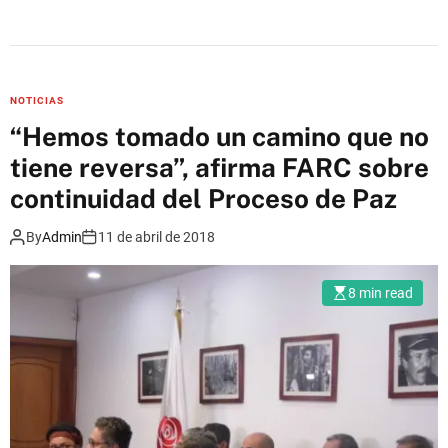
n
a
C
o
n
NOTICIAS
t
“Hemos tomado un camino que no
i
tiene reversa”, afirma FARC sobre
n
u
continuidad del Proceso de Paz
i
By
Admin
11 de abril de 2018
d
a
d
8 min read
d
e
l
d
i
a