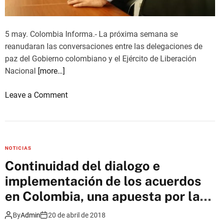
e
o
l
d
a
5 may. Colombia Informa.- La próxima semana se
e
g
reanudaran las conversaciones entre las delegaciones de
r
u
paz del Gobierno colombiano y el Ejército de Liberación
o
e
Nacional
[more…]
s
r
a
r
o
Leave a Comment
s
a
n
e
E
n
L
B
N
a
NOTICIAS
y
r
Continuidad del dialogo e
G
r
implementación de los acuerdos
o
a
b
en Colombia, una apuesta por la
n
i
paz en América Latina
c
By
Admin
20 de abril de 2018
e